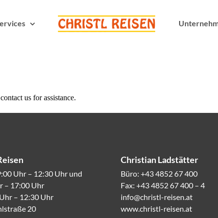
ervices
Unterneh
Reisen
Christian Ladstätter
:00 Uhr – 12:30 Uhr und
Büro: +43 4852 67 400
r – 17:00 Uhr
Fax: +43 4852 67 400 – 4
 Uhr – 12:30 Uhr
info@christl-reisen.at
lstraße 20
www.christl-reisen.at