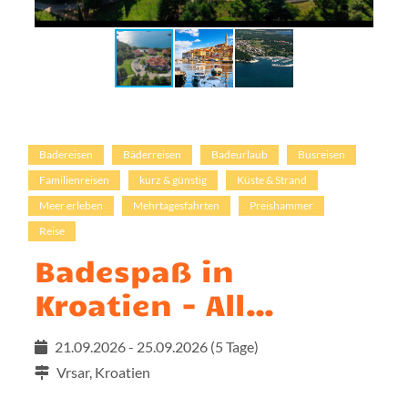
Badereisen
Bäderreisen
Badeurlaub
Busreisen
Familienreisen
kurz & günstig
Küste & Strand
Meer erleben
Mehrtagesfahrten
Preishammer
Reise
Badespaß in
Kroatien - All
inklusive
21.09.2026 - 25.09.2026
(5 Tage)
Vrsar, Kroatien